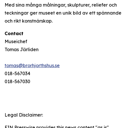
Med sina många målningar, skulpturer, reliefer och
teckningar ger museet en unik bild av ett spännande
och rikt konstnärskap.
Contact
Museichef
Tomas Järliden
tomas@brorhjorthshus.se
018-567034
018-567030
Legal Disclaimer:
EIN Presswire provides this news content "as is"