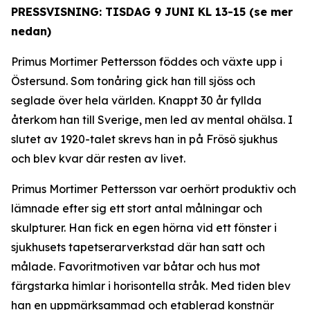
PRESSVISNING: TISDAG 9 JUNI KL 13-15 (se mer
nedan)
Primus Mortimer Pettersson föddes och växte upp i
Östersund. Som tonåring gick han till sjöss och
seglade över hela världen. Knappt 30 år fyllda
återkom han till Sverige, men led av mental ohälsa. I
slutet av 1920-talet skrevs han in på Frösö sjukhus
och blev kvar där resten av livet.
Primus Mortimer Pettersson var oerhört produktiv och
lämnade efter sig ett stort antal målningar och
skulpturer. Han fick en egen hörna vid ett fönster i
sjukhusets tapetserarverkstad där han satt och
målade. Favoritmotiven var båtar och hus mot
färgstarka himlar i horisontella stråk. Med tiden blev
han en uppmärksammad och etablerad konstnär