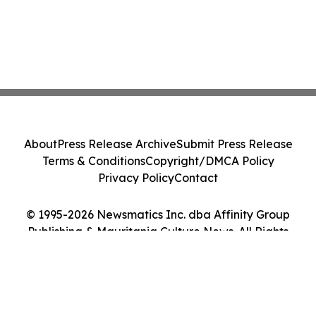
About
Press Release Archive
Submit Press Release
Terms & Conditions
Copyright/DMCA Policy
Privacy Policy
Contact
© 1995-2026 Newsmatics Inc. dba Affinity Group
Publishing & Mauritania Culture News. All Rights
Reserved.
Cookie Settings / Your Privacy Choices