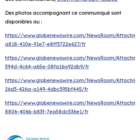
Des photos accompagnant ce communiqué sont
disponibles au :
https://www.globenewswire.com/NewsRoom/Attachm
a818-410e-91e7-e8ff3722e627/fr
https://www.globenewswire.com/NewsRoom/Attachme
394d-4c64-a65e-08fa16a92db9/fr
https://www.globenewswire.com/NewsRoom/Attachm
26d3-426a-a149-4dbc395bf445/fr
https://www.globenewswire.com/NewsRoom/Attachme
8806-406b-b83f-7ea58dc536e1/fr